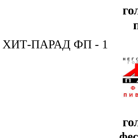
го
ХИТ-ПАРАД ФП - 1
го
фе