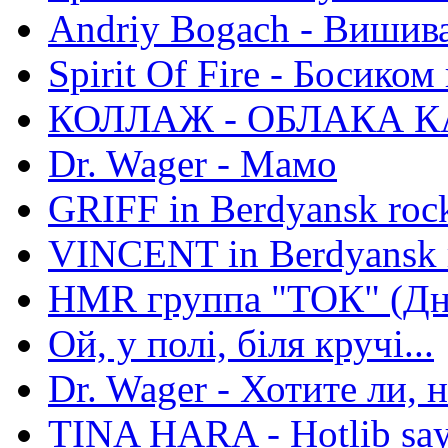
Andriy Bogach - Вишив
Spirit Of Fire - Босиком 
КОЛЛАЖ - ОБЛАКА К
Dr. Wager - Мамо
GRIFF in Berdyansk rock
VINCENT in Berdyansk r
HMR группа "ТОК" (Дн
Ой, у полі, біля кручі...
Dr. Wager - Хотите ли, 
TINA HARA - Hotlib say