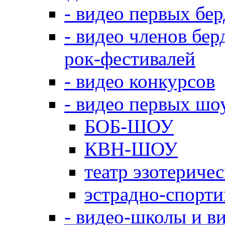
- видео первых бе
- видео членов бер
рок-фестивалей
- видео конкурсов
- видео первых шо
БОБ-ШОУ
КВН-ШОУ
театр эзотериче
эстрадно-спорт
- видео-школы и в