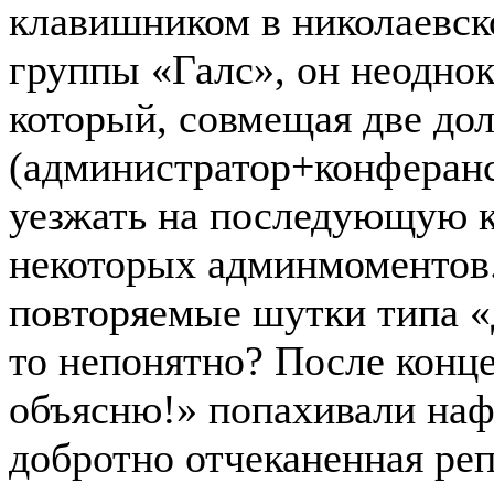
клавишником в николаевск
группы «Галс», он неодно
который, совмещая две до
(администратор+конферанс
уезжать на последующую к
некоторых админмоментов.
повторяемые шутки типа «Д
то непонятно? После концер
объясню!» попахивали нафт
добротно отчеканенная реп