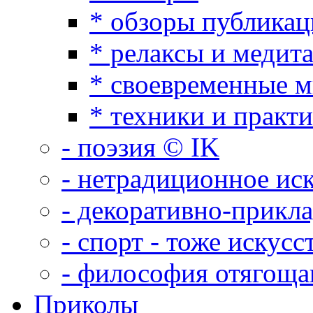
* обзоры публикац
* релаксы и медит
* своевременные 
* техники и практ
- поэзия © IK
- нетрадиционное ис
- декоративно-прикл
- спорт - тоже искусс
- философия отягощ
Приколы