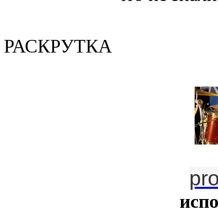
(Валер
РАСКРУТКА
pr
исп