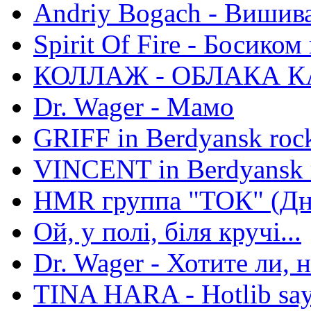
Andriy Bogach - Вишив
Spirit Of Fire - Босиком 
КОЛЛАЖ - ОБЛАКА К
Dr. Wager - Мамо
GRIFF in Berdyansk rock
VINCENT in Berdyansk r
HMR группа "ТОК" (Дн
Ой, у полі, біля кручі...
Dr. Wager - Хотите ли, 
TINA HARA - Hotlib say