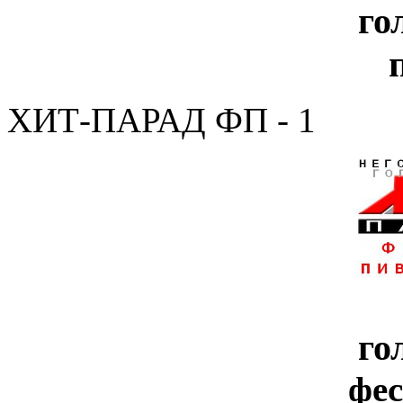
го
ХИТ-ПАРАД ФП - 1
го
фе