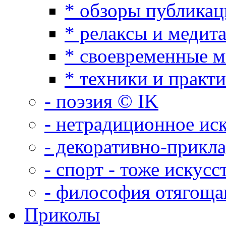
* обзоры публикац
* релаксы и медит
* своевременные 
* техники и практ
- поэзия © IK
- нетрадиционное ис
- декоративно-прикл
- спорт - тоже искусс
- философия отягощ
Приколы