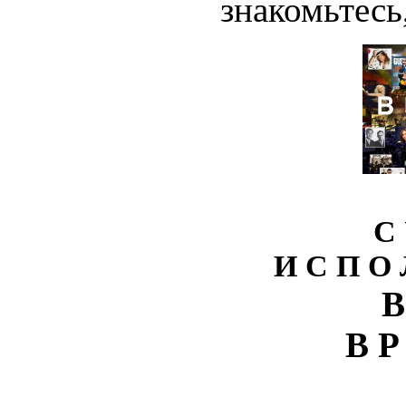
знакомьтесь,
С 
И С П О 
В
В Р