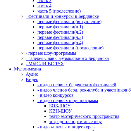
часть 3
часть 4
часть 5 (послесловие)
- фестивали и конкурсы в Бердянске
первые фестивали (вступление)
первые фестивали(ч.1)
первые фестивали(ч.2)
первые фестивали(ч.3)
первые фестивали(ч.4)
первые фестивали (послесловие)
- первые шоу-программы
- галерея Славы музыкального Бердянска
- МЫСЛИ ВСЛУХ
Мультимедиа
Аудио
Видео
- видео первых бердянских фестивалей
- видео членов берд. рок-клуба и участников 
- видео конкурсов
- видео первых шоу-программ
БОБ-ШОУ
КВН-ШОУ
театр эзотерического пространства
эстрадно-спортивные шоу
- видео-школы и видеокурсы