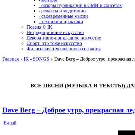
- обзоры публикаций в СМИ и соцсетях
- релаксы и медитации
- своевременные мысли
- техники и практики
Поэзия © IK
Нетрадиционное искусство
Декоративно-прикладное искусство
Спорт- это тоже искусство
Философия отягощенного сознания
Главная
IK - SONGS
Dave Berg – Доброе утро, прекрасная л
ВСЕ ПЕСНИ (МУЗЫКА И ТЕКСТЫ) Д
Dave Berg – Доброе утро, прекрасная ле
E-mail