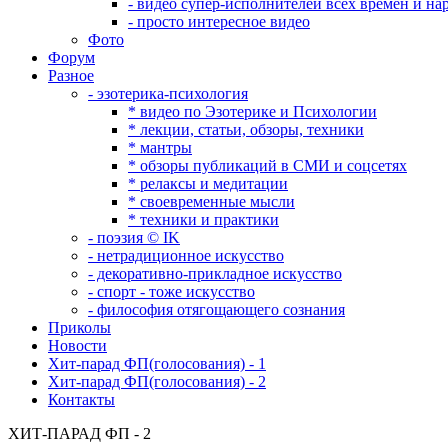
- видео супер-исполнителей всех времен и на
- просто интересное видео
Фото
Форум
Разное
- эзотерика-психология
* видео по Эзотерике и Психологии
* лекции, статьи, обзоры, техники
* мантры
* обзоры публикаций в СМИ и соцсетях
* релаксы и медитации
* своевременные мысли
* техники и практики
- поэзия © IK
- нетрадиционное искусство
- декоративно-прикладное искусство
- спорт - тоже искусство
- философия отягощающего сознания
Приколы
Новости
Хит-парад ФП(голосования) - 1
Хит-парад ФП(голосования) - 2
Контакты
ХИТ-ПАРАД ФП - 2