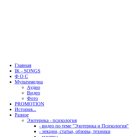
Главная
IK - SONGS
Ф О С
Мультимедиа
Аудио
Видео
Фото
PROMOTION
История...
Разное
Эзотерика - психология
- видео по теме "Эзотерика и Психология"
- лекции, статьи, обзоры, техники
- мантры