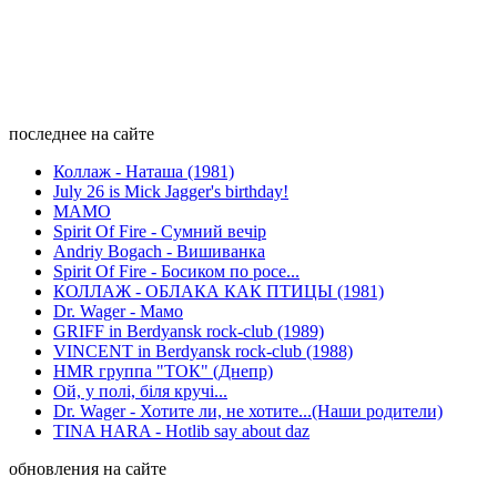
последнее на сайте
Коллаж - Наташа (1981)
July 26 is Mick Jagger's birthday!
МАМО
Spirit Of Fire - Сумний вечір
Andriy Bogach - Вишиванка
Spirit Of Fire - Босиком по росе...
КОЛЛАЖ - ОБЛАКА КАК ПТИЦЫ (1981)
Dr. Wager - Мамо
GRIFF in Berdyansk rock-club (1989)
VINCENT in Berdyansk rock-club (1988)
HMR группа "ТОК" (Днепр)
Ой, у полі, біля кручі...
Dr. Wager - Хотите ли, не хотите...(Наши родители)
TINA HARA - Hotlib say about daz
обновления на сайте