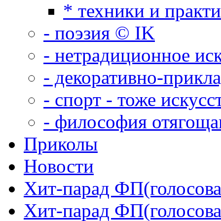
* техники и практ
- поэзия © IK
- нетрадиционное ис
- декоративно-прикл
- спорт - тоже искусс
- философия отягощ
Приколы
Новости
Хит-парад ФП(голосован
Хит-парад ФП(голосован