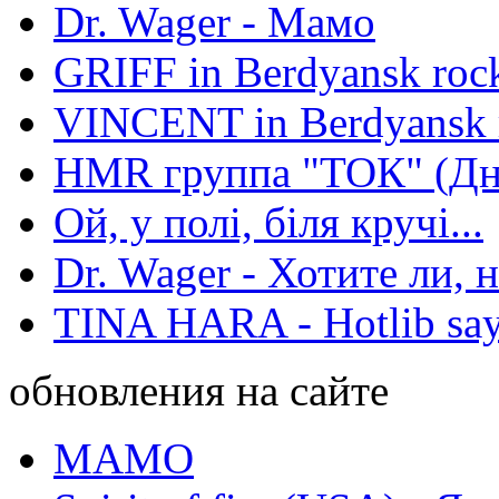
Dr. Wager - Мамо
GRIFF in Berdyansk rock
VINCENT in Berdyansk r
HMR группа "ТОК" (Дн
Ой, у полі, біля кручі...
Dr. Wager - Хотите ли, 
TINA HARA - Hotlib say
обновления на сайте
МАМО