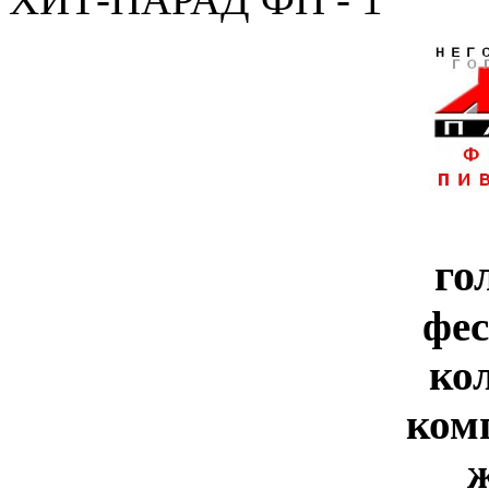
го
фе
ко
ком