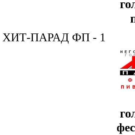
го
ХИТ-ПАРАД ФП - 1
го
фе