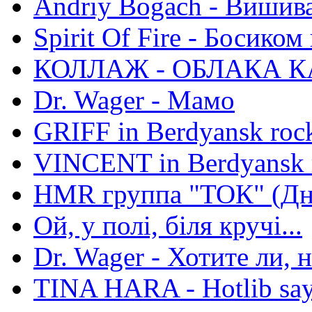
Andriy Bogach - Вишив
Spirit Of Fire - Босиком 
КОЛЛАЖ - ОБЛАКА К
Dr. Wager - Мамо
GRIFF in Berdyansk rock
VINCENT in Berdyansk r
HMR группа "ТОК" (Дн
Ой, у полі, біля кручі...
Dr. Wager - Хотите ли, 
TINA HARA - Hotlib say