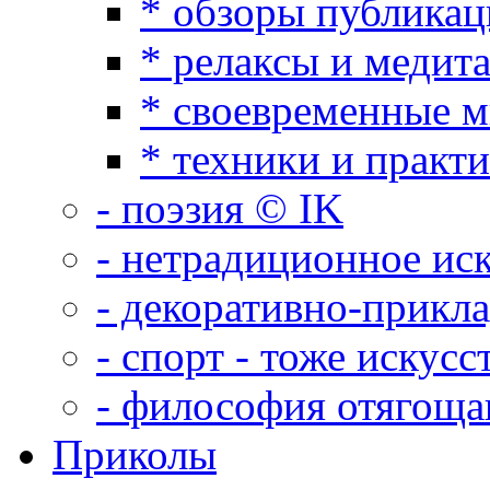
* обзоры публикац
* релаксы и медит
* своевременные 
* техники и практ
- поэзия © IK
- нетрадиционное ис
- декоративно-прикл
- спорт - тоже искусс
- философия отягощ
Приколы