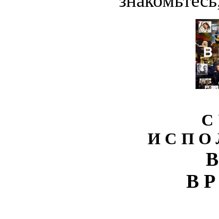
знакомьтесь,
С 
И С П О 
В
В Р