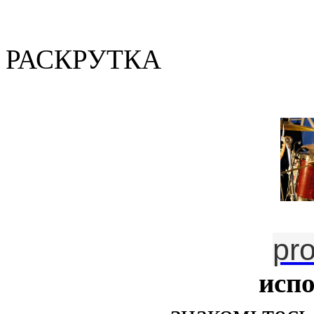
(Валер
РАСКРУТКА
pr
исп