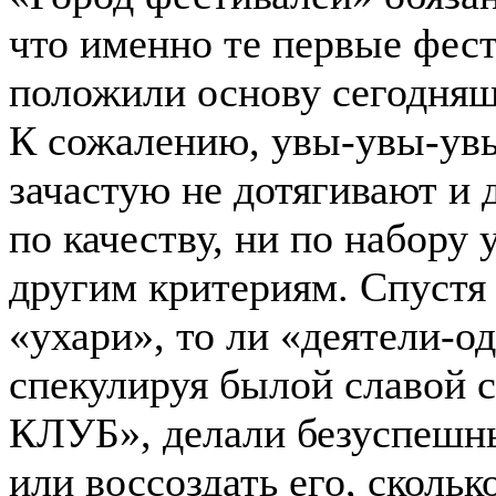
что именно те первые фес
положили основу сегодняш
К сожалению, увы-увы-ув
зачастую не дотягивают и 
по качеству, ни по набору
другим критериям. Спустя 
«ухари», то ли «деятели-о
спекулируя былой славой 
КЛУБ», делали безуспешны
или воссоздать его, сколь