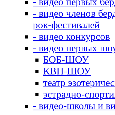
- видео первых бе
- видео членов бер
рок-фестивалей
- видео конкурсов
- видео первых шо
БОБ-ШОУ
КВН-ШОУ
театр эзотериче
эстрадно-спорт
- видео-школы и в