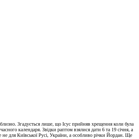
риблизно. Згадується лише, що Ісус прийняв хрещення коли була
часного календаря. Звідки раптом взялися дати 6 та 19 січня, а
не для Київської Русі, України, а особливо річки Йордан. Ще