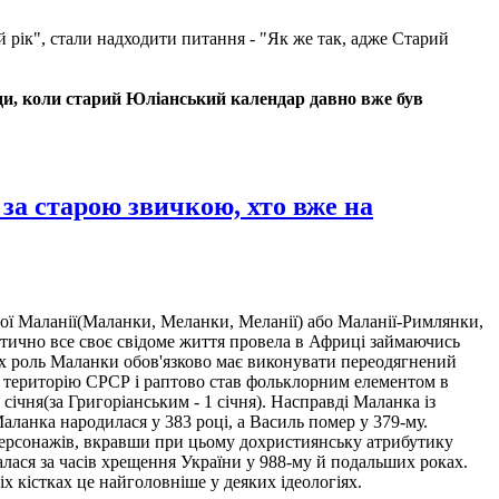
й рік", стали надходити питання - "Як же так, адже Старий
лади, коли старий Юліанський календар давно
вже
був
старою звичкою, хто вже на
ної Маланії(Маланки, Меланки, Меланії) або Маланії-Римлянки,
актично все своє свідоме життя провела в Африці займаючись
вах роль Маланки обов'язково має виконувати переодягнений
а територію СРСР і раптово став фольклорним елементом в
січня(за Григоріанським - 1 січня). Насправді Маланка із
Маланка народилася у 383 році, а Василь помер у 379-му.
 персонажів, вкравши при цьому дохристиянську атрибутику
лася за часів хрещення України у 988-му й подальших роках.
іх кістках це найголовніше у деяких ідеологіях.