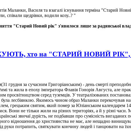
итія Маланки, Василя та взагалі існування терміна "Старий Нови
ли, співали щедрівки, водили козу..? "
 поняття "Старий Новий рік" з'явилося лише за радянської в
Ь, хто на "СТАРИЙ НОВИЙ РІК", за 
м(31 грудня за сучасним Григоріанським) - день смерті преподоб
 Римі та жила в епоху імператора Флавія Гонорія Августа, але пр
йним просвітництвом серед туземців. У театралізованих постано
ія була лecбiянкoю. Якимось чином образ Маланки перекочував н
силем, грецьким святим, який помер за Юліанським календарем 14 
ся. Вони не тільки жили на різних територіях, а й у різні часи. 
країнські звичаї дурість, не подбавши про сумісність вигаданих
дного відношення до християнства не має, але нещадно винищува
під руки потрапить, святкувати кончину людей і танцювати на їхн