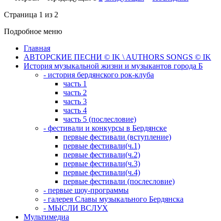
Страница 1 из 2
Подробное меню
Главная
АВТОРСКИЕ ПЕСНИ © IK \ AUTHORS SONGS © IK
История музыкальной жизни и музыкантов города Б
- история бердянского рок-клуба
часть 1
часть 2
часть 3
часть 4
часть 5 (послесловие)
- фестивали и конкурсы в Бердянске
первые фестивали (вступление)
первые фестивали(ч.1)
первые фестивали(ч.2)
первые фестивали(ч.3)
первые фестивали(ч.4)
первые фестивали (послесловие)
- первые шоу-программы
- галерея Славы музыкального Бердянска
- МЫСЛИ ВСЛУХ
Мультимедиа