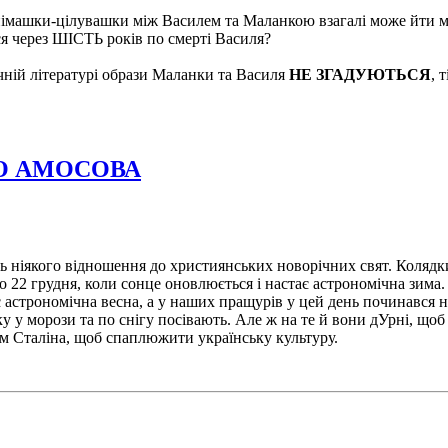
німашки-цілувашки між Василем та Маланкою взагалі може йти мов
я через ШІСТЬ років по смерті Василя?
чній літературі образи Маланки та Василя
НЕ ЗГАДУЮТЬСЯ
, 
О АМОСОВА
ть ніякого відношення до християнських новорічних свят. Коляд
о 22 грудня, коли сонце оновлюється і настає астрономічна зим
є астрономічна весна, а у наших пращурів у цей день починався н
ку у морози та по снігу посівають. Але ж на те й вони дУрні, що
ом Сталіна, щоб спаплюжити українську культуру.