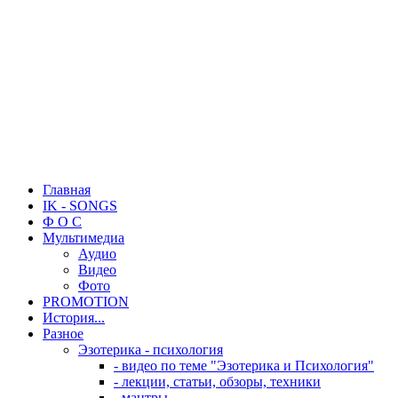
Главная
IK - SONGS
Ф О С
Мультимедиа
Аудио
Видео
Фото
PROMOTION
История...
Разное
Эзотерика - психология
- видео по теме "Эзотерика и Психология"
- лекции, статьи, обзоры, техники
- мантры