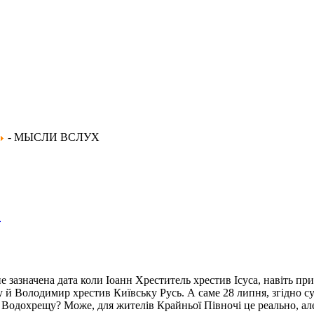
- МЫСЛИ ВСЛУХ
С
не зазначена дата коли Іоанн Хреститель хрестив Ісуса, навіть п
ку й Володимир хрестив Київську Русь. А саме 28 липня, згідно су
Водохрещу? Може, для жителів Крайньої Півночі це реально, але 