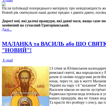
E-mail
Після публікації попереднього матеріалу про невідповідність ж
Новий рік святкували наші далекі предки з давніх-давен, посіва
Дорогі мої, які далекі пращури, які давні часи, якщо саме
замінений на сучасний Григоріанський.
Далі...
МАЛАНКА та ВАСИЛЬ або ЩО СВЯТКУЮТ
"НОВИЙ"!
E-mail
13 січня за Юліанським календаре
римської святої, яка народилася у
разом зі своїми подругами релігі
юнак, через те, що в житті Малан
Україні на пару з її "коханим" Ва
Василем ніколи не могли зустрічати
Радянська пропаганда втюхала в у
наших пращурів, яка не тільки жо
Та красти без розбору і сенсу, що 