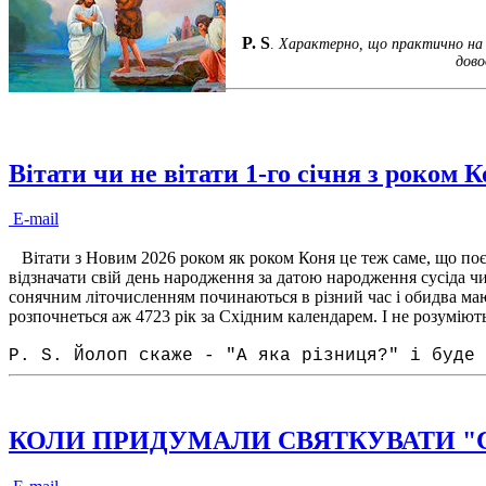
P. S
.
Характерно, що практично на в
дово
Вітати чи не вітати 1-го січня з роком К
E-mail
Вітати з Новим 2026 роком як роком Коня це теж саме, що поєдн
відзначати свій день народження за датою народження сусіда ч
сонячним літочисленням починаються в різний час і обидва мают
розпочнеться аж 4723 рік за Східним календарем. І не розуміють 
P. S. Йолоп скаже - ″А яка різниця?″ і буде 
КОЛИ ПРИДУМАЛИ СВЯТКУВАТИ "С