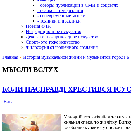
- обзоры публикаций в СМИ и соцсетях
- релаксы и медитации
- своевременные мысли
- техники и практики
Поэзия © IK
Нетрадиционное искусство
Декоративно-прикладное искусство
Спорт- это тоже искусство
Философия отягощенного сознания
Главная
История музыкальной жизни и музыкантов города Б
МЫСЛИ ВСЛУХ
КОЛИ НАСПРАВДІ ХРЕСТИВСЯ ІСУ
E-mail
У жодній теологічній літературі 
сильная спека, то ж влітку. Вліт
особливо купання у ополонці на 