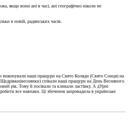
а, якщо вони ані в часі, ані географічно ніколи не
тільки в новій, радянських часів.
ки виконували наші пращури на Свято Коляди (Свято Сонця) на
а. Щедрівки(веснянки) співали наші пращури на День Весняного
овий рік. Тому й посівали та кликали ластівку. А дУрні
б робити все навпаки. Ці збочення запровадила в українське