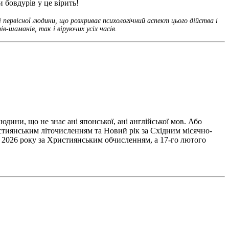
 бовдурів у це вірить!
первісної людини, що розкриває психологічний аспект цього дійства і
в-шаманів, так і віруючих усіх часів.
дини, що не знає ані японської, ані англійської мов. Або
истиянським літочисленням та Новий рік за Східним місячно-
ок 2026 року за Християнським обчисленням, а 17-го лютого