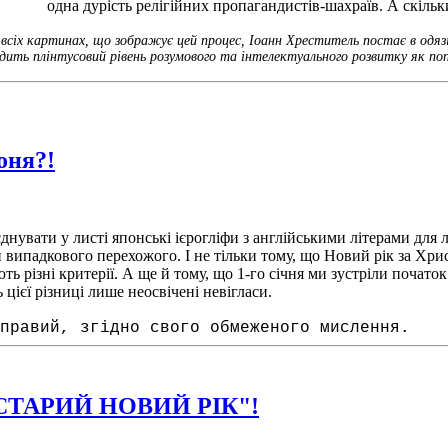
одна дурість релігійних пропагандистів-шахраїв. А скільки
сіх картинах, що зображує цей процес, Іоанн Хреститель постає в одязі 
дить плінтусовий рівень розумового та інтелектуального розвитку як попі
оня?!
увати у листі японські ієрогліфи з англійськими літерами для лю
и випадкового перехожого. І не тільки тому, що Новий рік за Хр
ь різні критерії. А ще й тому, що 1-го січня ми зустріли почат
цієї різниці лише неосвічені невігласи.
правий, згідно свого обмеженого мислення.
ТАРИЙ НОВИЙ РІК"!