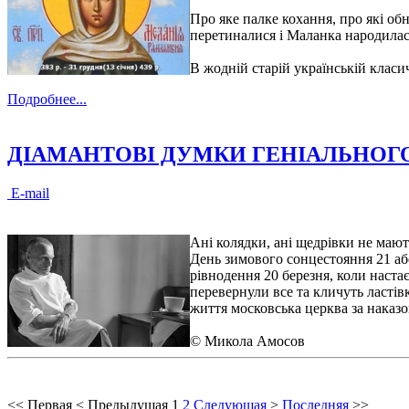
Про яке палке кохання, про які об
перетиналися і Маланка народилас
В жодній старій українській класи
Подробнее...
ДІАМАНТОВІ ДУМКИ ГЕНІАЛЬНОГ
E-mail
Ані колядки, ані щедрівки не маю
День зимового сонцестояння 21 аб
рівнодення 20 березня, коли наста
перевернули все та кличуть ластів
життя московська церква за наказ
© Микола Амосов
<<
Первая
<
Предыдущая
1
2
Следующая
>
Последняя
>>