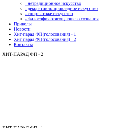
- нетрадиционное искусство
- декоративно-прикладное искусство
- спорт - тоже искусство
- философия отягощающего сознания
Приколы
Новости
Хит-парад ФП(голосования) - 1
Хит-парад ФП(голосования) - 2
Контакты
ХИТ-ПАРАД ФП - 2
ХИТ-ПАРАД ФП - 1