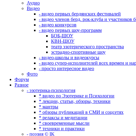
Аудио
Видео
- видео первых бердянских фестивалей
- видео членов берд. рок-клуба и участников 
- видео конкурсов
- видео первых шоу-программ
БОБ-ШОУ
КВН-ШОУ
театр эзотерического пространства
эстрадно-спортивные шоу
- видео-школы и видеокурсы
- видео супер-исполнителей всех времен и на
- просто интересное видео
Фото
Форум
Разное
- эзотерика-психология
* видео по Эзотерике и Психологии
* лекции, статьи, обзоры, техники
* мантры
* обзоры публикаций в СМИ и соцсетях
* релаксы и медитации
* своевременные мысли
* техники и практики
- поэзия © IK