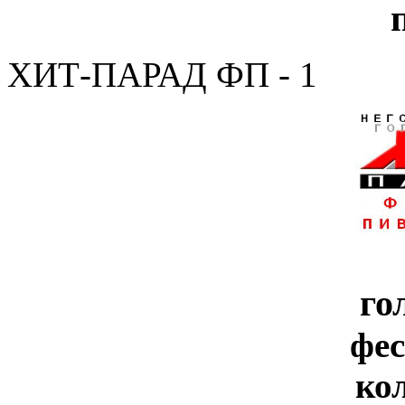
ХИТ-ПАРАД ФП - 1
го
фе
ко