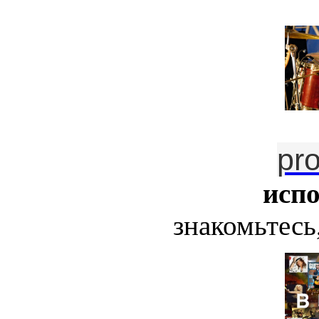
pr
исп
знакомьтесь,