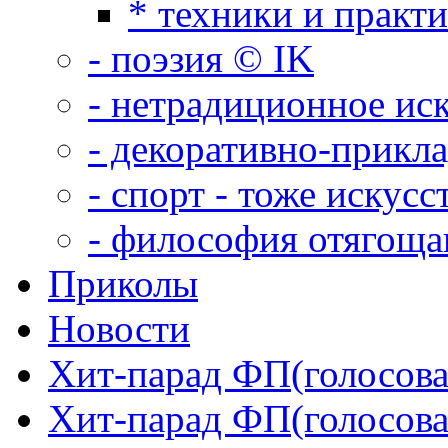
* техники и практ
- поэзия © IK
- нетрадиционное ис
- декоративно-прикл
- спорт - тоже искусс
- философия отягощ
Приколы
Новости
Хит-парад ФП(голосован
Хит-парад ФП(голосован