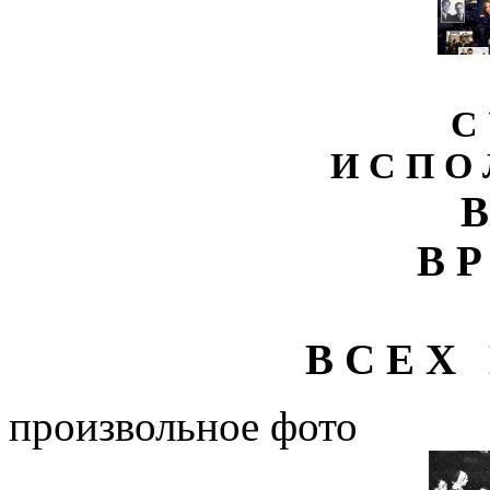
С 
И С П О 
В
В Р
В С Е Х 
произвольное фото