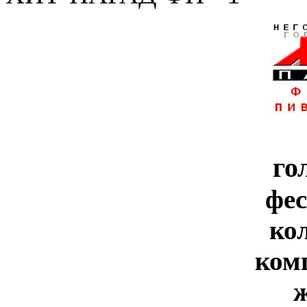
го
фе
ко
ком