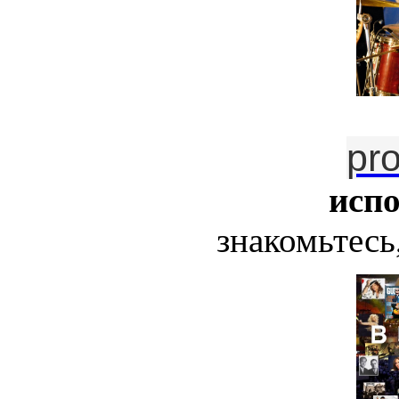
pr
исп
знакомьтесь,