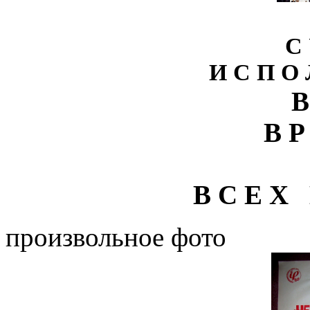
С 
И С П О 
В
В Р
В С Е Х 
произвольное фото