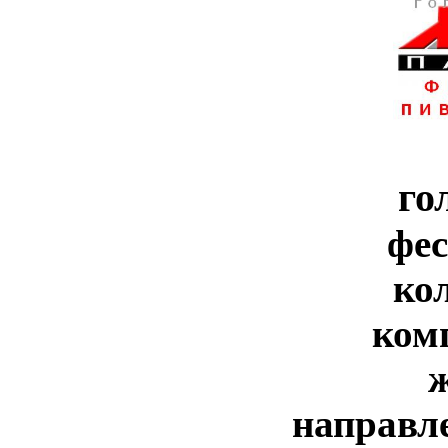
го
фе
ко
ком
направл