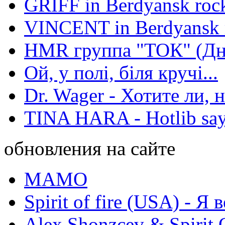
GRIFF in Berdyansk rock
VINCENT in Berdyansk r
HMR группа "ТОК" (Дн
Ой, у полі, біля кручі...
Dr. Wager - Хотите ли, 
TINA HARA - Hotlib say
обновления на сайте
МАМО
Spirit of fire (USA) - Я 
Alex Shonzcev & Spirit 