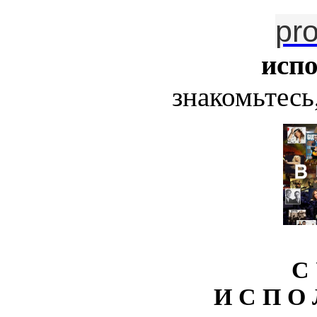
pr
исп
знакомьтесь,
С 
И С П О 