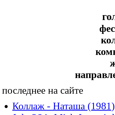
го
фе
ко
ком
направл
последнее на сайте
Коллаж - Наташа (1981)