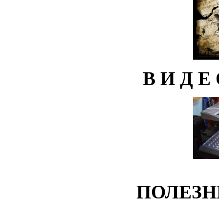
В И Д Е
ПОЛЕЗН