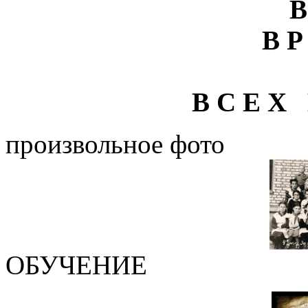
В
В Р
В С Е Х 
произвольное фото
ОБУЧЕНИЕ