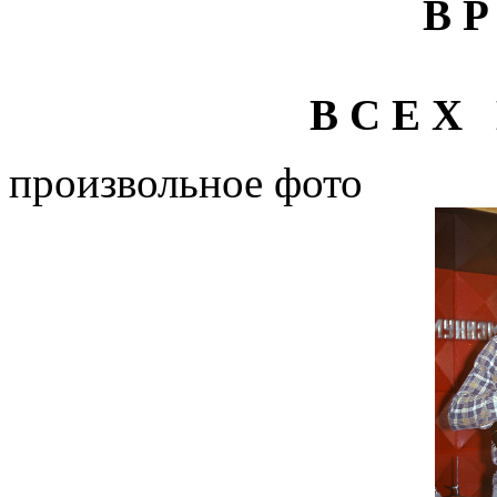
В Р
В С Е Х 
произвольное фото