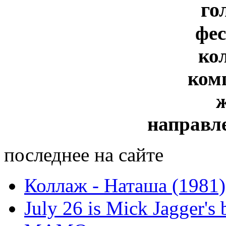
го
фе
ко
ком
направл
последнее на сайте
Коллаж - Наташа (1981)
July 26 is Mick Jagger's 