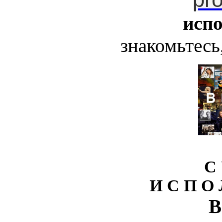
исп
знакомьтесь,
С 
И С П О 
В