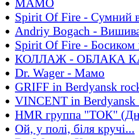
МАМО
Spirit Of Fire - Сумний 
Andriy Bogach - Вишив
Spirit Of Fire - Босиком 
КОЛЛАЖ - ОБЛАКА К
Dr. Wager - Мамо
GRIFF in Berdyansk rock
VINCENT in Berdyansk r
HMR группа "ТОК" (Дн
Ой, у полі, біля кручі...