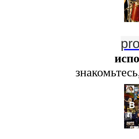
pr
исп
знакомьтесь,