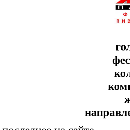
го
фе
ко
ком
направл
последнее на сайте