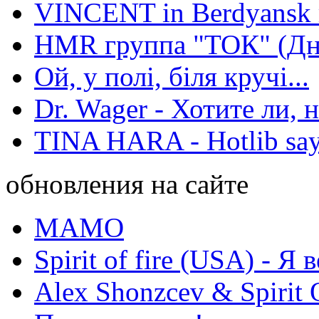
VINCENT in Berdyansk r
HMR группа "ТОК" (Дн
Ой, у полі, біля кручі...
Dr. Wager - Хотите ли, 
TINA HARA - Hotlib say
обновления на сайте
МАМО
Spirit of fire (USA) - Я 
Alex Shonzcev & Spirit 