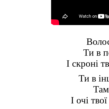
Волос
Ти в 
І скроні т
Ти в ін
Там
І очі тво