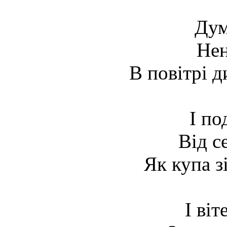
Дум
Нен
В повітрі д
І по
Від с
Як купа з
І ві