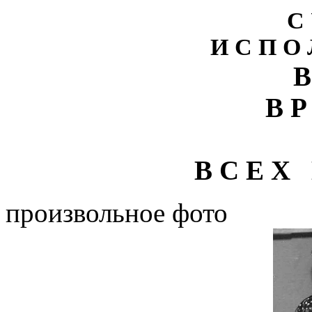
С 
И С П О 
В
В Р
В С Е Х 
произвольное фото