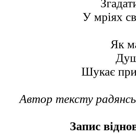
Згадат
У мріях св
Як м
Душ
Шукає прит
Автор тексту радянсь
Запис віднов