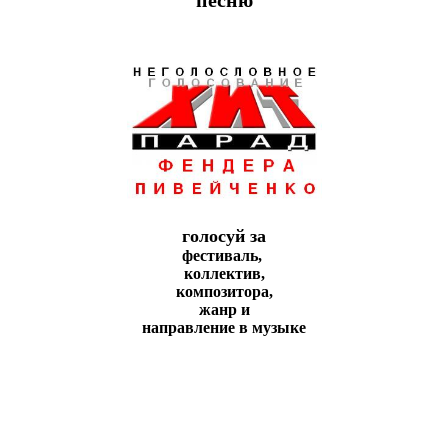
голосуй за
фестиваль,
коллeктив,
композитора,
жанр и
направление в музыке