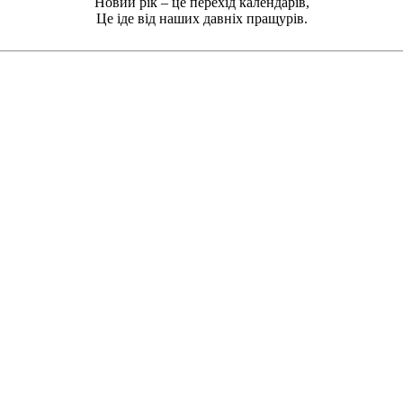
Новий рік – це перехід календарів,
Це іде від наших давніх пращурів.