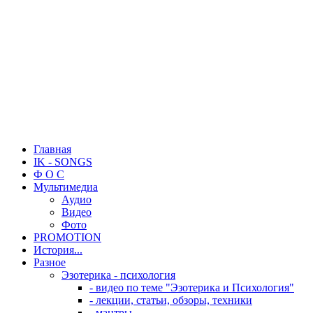
Главная
IK - SONGS
Ф О С
Мультимедиа
Аудио
Видео
Фото
PROMOTION
История...
Разное
Эзотерика - психология
- видео по теме "Эзотерика и Психология"
- лекции, статьи, обзоры, техники
- мантры