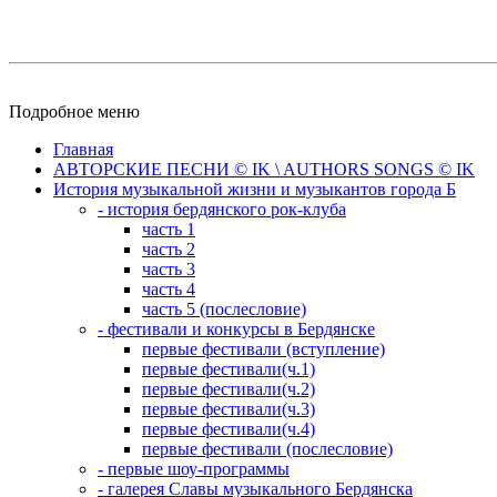
Подробное меню
Главная
АВТОРСКИЕ ПЕСНИ © IK \ AUTHORS SONGS © IK
История музыкальной жизни и музыкантов города Б
- история бердянского рок-клуба
часть 1
часть 2
часть 3
часть 4
часть 5 (послесловие)
- фестивали и конкурсы в Бердянске
первые фестивали (вступление)
первые фестивали(ч.1)
первые фестивали(ч.2)
первые фестивали(ч.3)
первые фестивали(ч.4)
первые фестивали (послесловие)
- первые шоу-программы
- галерея Славы музыкального Бердянска