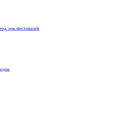
берд. рок-фестивалей
родов