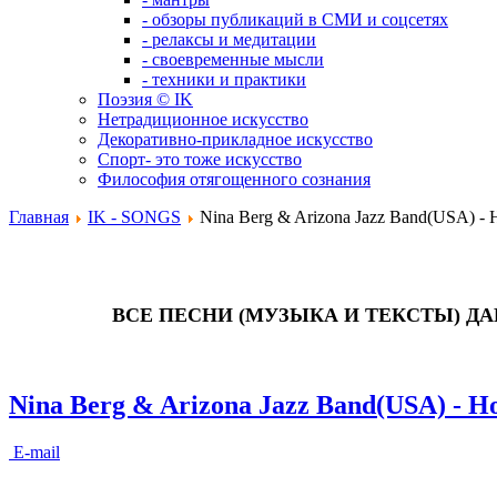
- обзоры публикаций в СМИ и соцсетях
- релаксы и медитации
- своевременные мысли
- техники и практики
Поэзия © IK
Нетрадиционное искусство
Декоративно-прикладное искусство
Спорт- это тоже искусство
Философия отягощенного сознания
Главная
IK - SONGS
Nina Berg & Arizona Jazz Band(USA) - Н
ВСЕ ПЕСНИ (МУЗЫКА И ТЕКСТЫ) Д
Nina Berg & Arizona Jazz Band(USA) - Но
E-mail