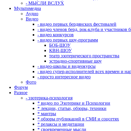
- МЫСЛИ ВСЛУХ
Мультимедиа
Аудио
Видео
- видео первых бердянских фестивалей
- видео членов берд. рок-клуба и участников 
- видео конкурсов
- видео первых шоу-программ
БОБ-ШОУ
КВН-ШОУ
театр эзотерического пространства
эстрадно-спортивные шоу
- видео-школы и видеокурсы
- видео супер-исполнителей всех времен и на
- просто интересное видео
Фото
Форум
Разное
- эзотерика-психология
* видео по Эзотерике и Психологии
* лекции, статьи, обзоры, техники
* мантры
* обзоры публикаций в СМИ и соцсетях
* релаксы и медитации
* своевременные мысли