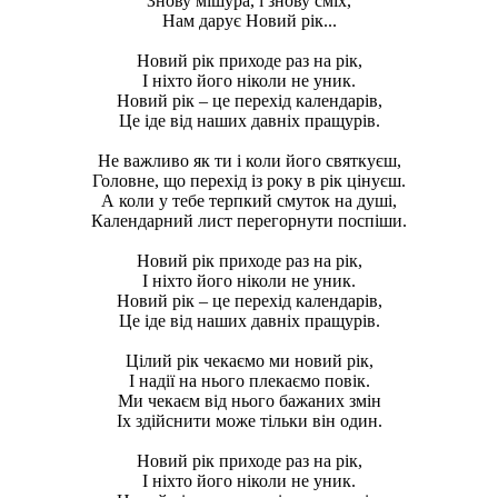
Знову мішура, і знову сміх,
Нам дарує Новий рік...
Новий рік приходе раз на рік,
І ніхто його ніколи не уник.
Новий рік – це перехід календарів,
Це іде від наших давніх пращурів.
Не важливо як ти і коли його святкуєш,
Головне, що перехід із року в рік цінуєш.
А коли у тебе терпкий смуток на душі,
Календарний лист перегорнути поспіши.
Новий рік приходе раз на рік,
І ніхто його ніколи не уник.
Новий рік – це перехід календарів,
Це іде від наших давніх пращурів.
Цілий рік чекаємо ми новий рік,
І надії на нього плекаємо повік.
Ми чекаєм від нього бажаних змін
Іх здійснити може тільки він один.
Новий рік приходе раз на рік,
І ніхто його ніколи не уник.