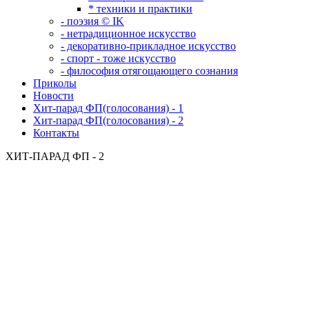
* техники и практики
- поэзия © IK
- нетрадиционное искусство
- декоративно-прикладное искусство
- спорт - тоже искусство
- философия отягощающего сознания
Приколы
Новости
Хит-парад ФП(голосования) - 1
Хит-парад ФП(голосования) - 2
Контакты
ХИТ-ПАРАД ФП - 2